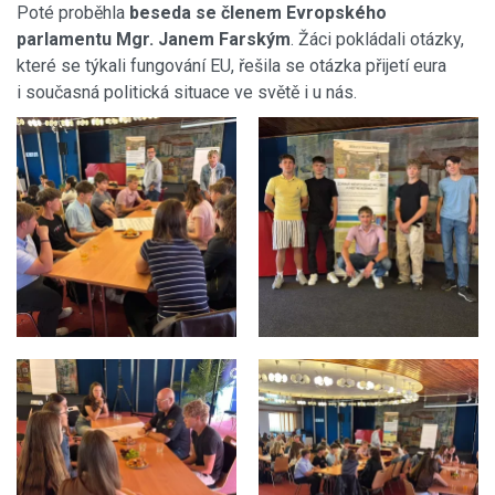
Poté proběhla
beseda se členem Evropského
parlamentu Mgr. Janem Farským
. Žáci pokládali otázky,
které se týkali fungování EU, řešila se otázka přijetí eura
i současná politická situace ve světě i u nás.