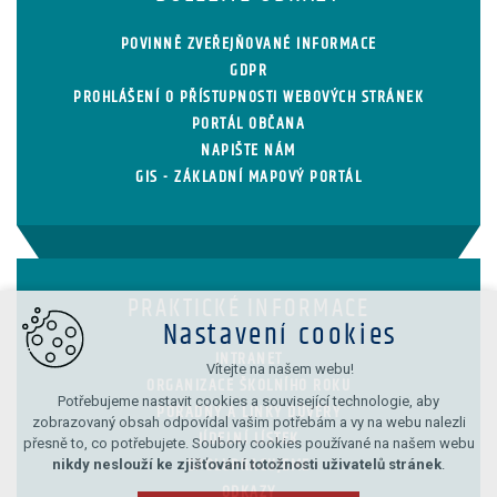
POVINNĚ ZVEŘEJŇOVANÉ INFORMACE
GDPR
PROHLÁŠENÍ O PŘÍSTUPNOSTI WEBOVÝCH STRÁNEK
PORTÁL OBČANA
NAPIŠTE NÁM
GIS - ZÁKLADNÍ MAPOVÝ PORTÁL
PRAKTICKÉ INFORMACE
Nastavení cookies
INTRANET
Vítejte na našem webu!
ORGANIZACE ŠKOLNÍHO ROKU
Potřebujeme nastavit cookies a související technologie, aby
PORADNY A LINKY DŮVĚRY
zobrazovaný obsah odpovídal vašim potřebám a vy na webu nalezli
JÍDELNÍ LÍSTEK
přesně to, co potřebujete. Soubory cookies používané na našem webu
nikdy neslouží ke zjišťování totožnosti uživatelů stránek
.
SPOLUPRACUJEME
ODKAZY