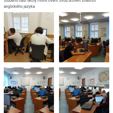
studenti naší školy mohli ověřit svou úroveň znalosti
anglického jazyka.