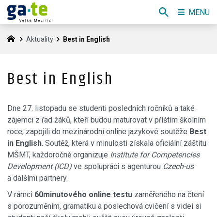
MENU
Aktuality
Best in English
Best in English
Dne 27. listopadu se studenti posledních ročníků a také
zájemci z řad žáků, kteří budou maturovat v příštím školním
roce, zapojili do mezinárodní online jazykové soutěže
Best
in English
. Soutěž, která v minulosti získala oficiální záštitu
MŠMT, každoročně organizuje
Institute for Competencies
Development (ICD)
ve spolupráci s agenturou
Czech-us
a dalšími partnery.
V rámci
60minutového online testu
zaměřeného na čtení
s porozuměním, gramatiku a poslechová cvičení s videi si