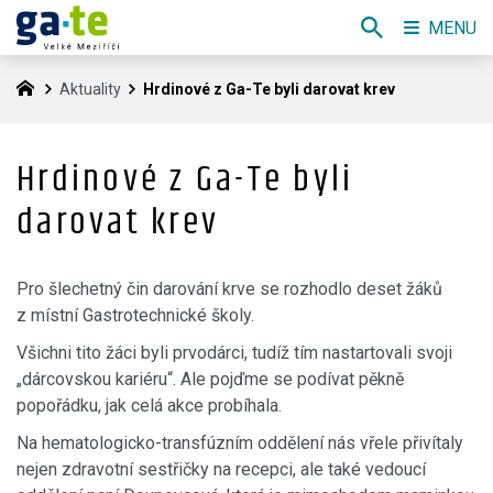
MENU
Aktuality
Hrdinové z Ga-Te byli darovat krev
Hrdinové z Ga-Te byli
darovat krev
Pro šlechetný čin darování krve se rozhodlo deset žáků
z místní Gastrotechnické školy.
Všichni tito žáci byli prvodárci, tudíž tím nastartovali svoji
„dárcovskou kariéru“. Ale pojďme se podívat pěkně
popořádku, jak celá akce probíhala.
Na hematologicko-transfúzním oddělení nás vřele přivítaly
nejen zdravotní sestřičky na recepci, ale také vedoucí