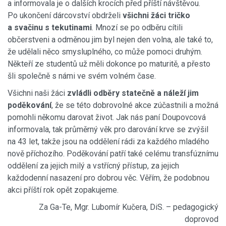
a informovala je o dalších krocích před příští návštěvou.
Po ukončení dárcovství obdrželi
všichni žáci tričko
a svačinu s tekutinami
. Mnozí se po odběru cítili
občerstveni a odměnou jim byl nejen den volna, ale také to,
že udělali něco smysluplného, co může pomoci druhým.
Někteří ze studentů už měli dokonce po maturitě, a přesto
šli společně s námi ve svém volném čase.
Všichni naši žáci
zvládli odběry statečně a náleží jim
poděkování
, že se této dobrovolné akce zúčastnili a možná
pomohli někomu darovat život. Jak nás paní Doupovcová
informovala, tak průměrný věk pro darování krve se zvýšil
na 43 let, takže jsou na oddělení rádi za každého mladého
nově příchozího. Poděkování patří také celému transfúznímu
oddělení za jejich milý a vstřícný přístup, za jejich
každodenní nasazení pro dobrou věc. Věřím, že podobnou
akci příští rok opět zopakujeme.
Za Ga-Te, Mgr. Lubomír Kučera, DiS. – pedagogický
doprovod