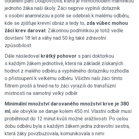
oddělení paní Doupovcová, která je mimochodem maminkou
jednoho žáka naší školy. Žáci nejprve vyplnili dotazník
s osobní anamnézou a poté se odebrali k malému odběru,
kde se zjišťuje krevní obraz a tedy to,
zda vůbec mohou
žáci krev darovat
. Zákonnou podmínkou je totiž vedle
dovršení 18 let a váhy nad 50 kg také zdravotní
způsobilost.
Dále následoval
krátký pohovor
s paní doktorkou
s každým žákem jednotlivě, která na základě získaných
hodnot z malého odběru a vyplněného dotazníku rozhodla
o přistoupení k velkému odběru. Všichni naši žáci tímto
filtrem prošli a hned na to žáci vyrazili do transfúzní
místnosti na samotný velký odběr.
Minimální množství darovaného množství krve je 380
ml
, ale obvykle se daruje kolem 450 ml. Vlastní odběr musí
proběhnout do 12 minut kvůli možné srážlivosti. Po celou
dobu odběru byla s každým žákem jedna zdravotní sestra,
která žáky povzbuzovala, komunikovala s nimi