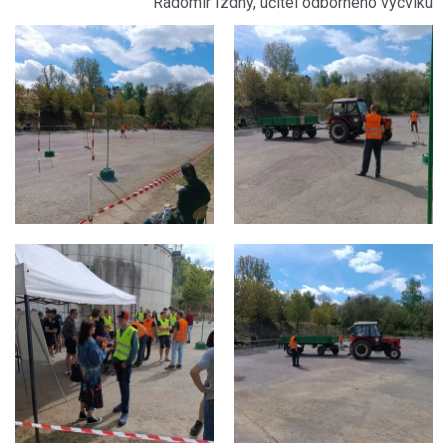
Radomír Izdný, učitel odborného výcviku