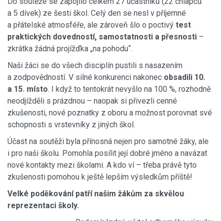
Do soutěže se zapojilo celkem 27 účastníků (22 chlapců
a 5 dívek) ze šesti škol. Celý den se nesl v příjemné
a přátelské atmosféře, ale zároveň šlo o poctivý
test
praktických dovedností, samostatnosti a přesnosti
–
zkrátka žádná projížďka „na pohodu“.
Naši žáci se do všech disciplín pustili s nasazením
a zodpovědností. V silné konkurenci nakonec
obsadili 10.
a 15. místo
. I když to tentokrát nevyšlo na 100 %, rozhodně
neodjížděli s prázdnou – naopak si přivezli cenné
zkušenosti, nové poznatky z oboru a možnost porovnat své
schopnosti s vrstevníky z jiných škol.
Účast na soutěži byla přínosná nejen pro samotné žáky, ale
i pro naši školu. Pomohla posílit její dobré jméno a navázat
nové kontakty mezi školami. A kdo ví – třeba právě tyto
zkušenosti pomohou k ještě lepším výsledkům příště!
Velké poděkování patří našim žákům za skvělou
reprezentaci školy.