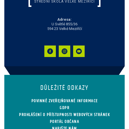
STŘEDNÍ ŠKOLA VELKÉ MEZIŘÍČÍ
Adresa:
U Světlé 855/36
594 23 Velké Meziříčí
DŮLEŽITÉ ODKAZY
POVINNĚ ZVEŘEJŇOVANÉ INFORMACE
GDPR
PROHLÁŠENÍ O PŘÍSTUPNOSTI WEBOVÝCH STRÁNEK
PORTÁL OBČANA
NAPIŠTE NÁM