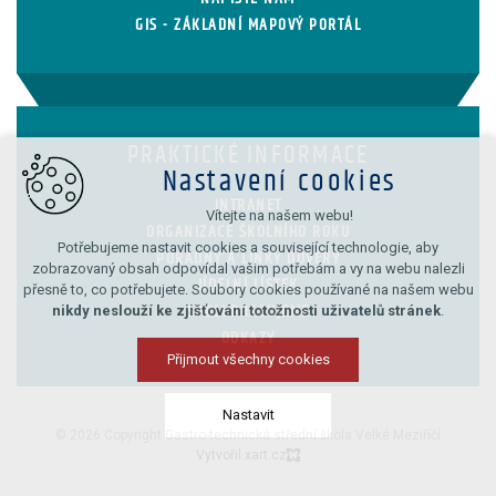
GIS - ZÁKLADNÍ MAPOVÝ PORTÁL
PRAKTICKÉ INFORMACE
Nastavení cookies
INTRANET
Vítejte na našem webu!
ORGANIZACE ŠKOLNÍHO ROKU
Potřebujeme nastavit cookies a související technologie, aby
PORADNY A LINKY DŮVĚRY
zobrazovaný obsah odpovídal vašim potřebám a vy na webu nalezli
JÍDELNÍ LÍSTEK
přesně to, co potřebujete. Soubory cookies používané na našem webu
nikdy neslouží ke zjišťování totožnosti uživatelů stránek
.
SPOLUPRACUJEME
ODKAZY
Přijmout všechny cookies
Nastavit
© 2026 Copyright Gastro-technická střední škola Velké Meziříčí
Vytvořil xart.cz
Technická cookies