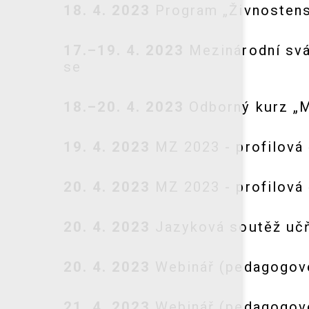
18. 4. 2023
Program „Živnostensk
17.–19. 4. 2023
Mezinárodní svá
se
18.–20. 4. 2023
Odborný kurz „M
19. 4. 2023
MZ 2023 - profilová 
20. 4. 2023
MZ 2023 - profilová 
20. 4. 2023
Jazyková soutěž učňo
20. 4. 2023
Webinář (pedagogové)
21. 4. 2023
Webinář (pedagogové)