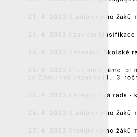
21. 4. 2023
Studijní volno žáků ma
21. 4. 2023
Uzavření klasifikace (
24. 4. 2023
Zasedání „Školské ra
25. 4. 2023
Program v rámci prim
ze Žďáru nad Sázavou (1.–3. ročn
25. 4. 2023
Pedagogická rada - kla
26. 4. 2023
Studijní volno žáků ma
27. 4. 2023
Studijní volno žáků ma