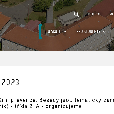
EDOOKIT
WE
O ŠKOLE
PRO STUDENTY
 2023
rní prevence. Besedy jsou tematicky zamě
k) - třída 2. A - organizujeme