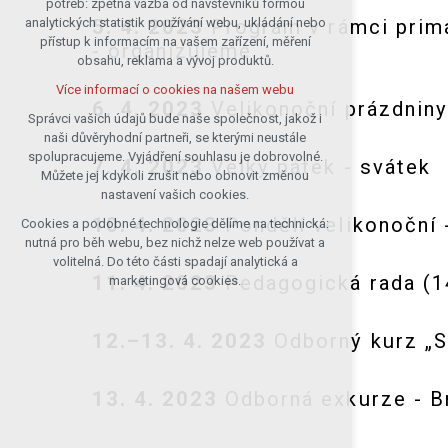
potřeb: zpětná vazba od návštěvníků formou
5. 4. 2023
Program v rámci primár
analytických statistik používání webu, ukládání nebo
udržení kontextu stránek (session):
přístup k informacím na vašem zařízení, měření
případná přihlášení, volby jazyka, apod.
- organizujeme
obsahu, reklama a vývoj produktů.
Volitelná cookies
Více informací o cookies na našem webu
analytická pro anonymizované
6. 4. 2023
Velikonoční prázdniny
vyhodnocení návštěvnosti
Správci vašich údajů bude naše společnost, jakož i
naši důvěryhodní partneři, se kterými neustále
marketingová cookies (Google)
spolupracujeme. Vyjádření souhlasu je dobrovolné.
7. 4. 2023
Velký pátek - svátek
Více informací o cookies na našem webu
Můžete jej kdykoli zrušit nebo obnovit změnou
nastavení vašich cookies.
10. 4. 2023
Pondělí velikonoční 
Cookies a podobné technologie dělíme na technická:
Přijmout všechny cookies
nutná pro běh webu, bez nichž nelze web používat a
volitelná. Do této části spadají analytická a
Odmítnout vše
11. 4. 2023
Pedagogická rada (14
marketingová cookies.
12.–13. 4. 2023
Odborný kurz „S
13. 4. 2023
Odborná exkurze - Brn