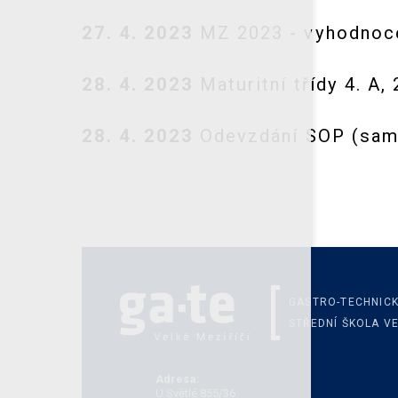
27. 4. 2023
MZ 2023 - vyhodnocen
28. 4. 2023
Maturitní třídy 4. A,
28. 4. 2023
Odevzdání SOP (samo
GASTRO-TECHNIC
STŘEDNÍ ŠKOLA VE
Adresa:
U Světlé 855/36