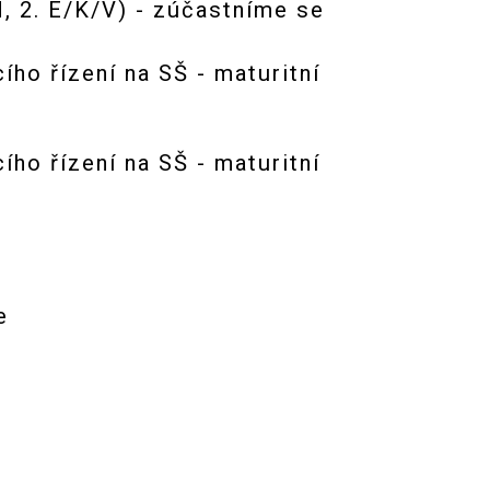
M, 2. E/K/V) - zúčastníme se
ího řízení na SŠ - maturitní
e
ího řízení na SŠ - maturitní
e
e