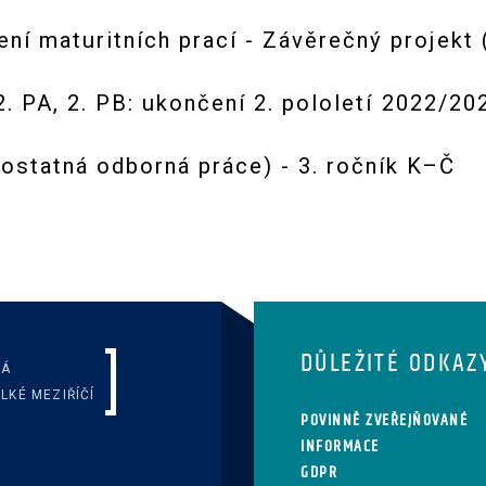
í maturitních prací - Závěrečný projekt (
 2. PA, 2. PB: ukončení 2. pololetí 2022/2
statná odborná práce) - 3. ročník K–Č
DŮLEŽITÉ ODKAZ
KÁ
LKÉ MEZIŘÍČÍ
POVINNĚ ZVEŘEJŇOVANÉ
INFORMACE
GDPR