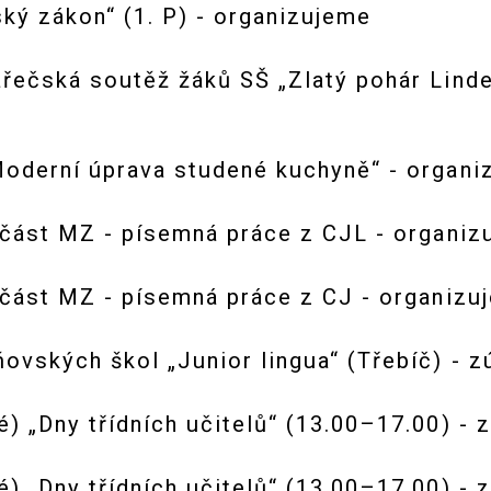
ý zákon“ (1. P) - organizujeme
řečská soutěž žáků SŠ „Zlatý pohár Linde
oderní úprava studené kuchyně“ - organi
část MZ - písemná práce z CJL - organiz
část MZ - písemná práce z CJ - organizu
vských škol „Junior lingua“ (Třebíč) - 
 „Dny třídních učitelů“ (13.00–17.00) - 
 „Dny třídních učitelů“ (13.00–17.00) - 