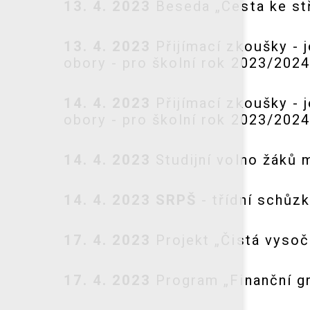
13. 4. 2023
Beseda „Cesta ke stří
13. 4. 2023
Přijímací zkoušky - j
obory - pro školní rok 2023/2024 
14. 4. 2023
Přijímací zkoušky - j
obory - pro školní rok 2023/2024 
14. 4. 2023
Studijní volno žáků ma
14. 4. 2023 SRPŠ
- třídní schůzk
17. 4. 2023
Projekt „Čistá vysoč
17. 4. 2023
Program „Finanční gr