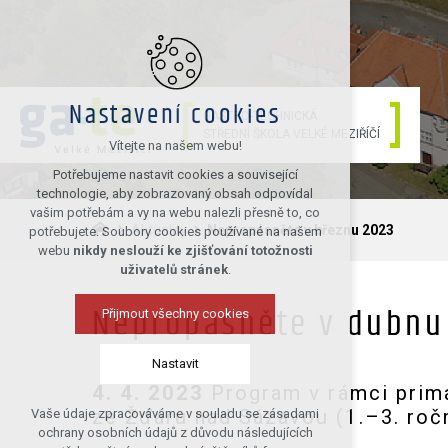
Nastavení cookies
GASTRO-TECHNICKÁ
STŘEDNÍ ŠKOLA VELKÉ MEZIŘÍČÍ
Vítejte na našem webu!
Potřebujeme nastavit cookies a související
technologie, aby zobrazovaný obsah odpovídal
vašim potřebám a vy na webu nalezli přesně to, co
Aktuality
Nepropásněte v březnu 2023
potřebujete. Soubory cookies používané na našem
webu
nikdy neslouží ke zjišťování totožnosti
uživatelů stránek
.
Přijmout všechny cookies
Nepropásněte v dubnu
Nastavit
4. 4. 2023
Program v rámci primá
ze Žďáru nad Sázavou (1.–3. roční
Vaše údaje zpracováváme v souladu se zásadami
Technická cookies
ochrany osobních údajů z důvodu následujících
nutná pro provozování webu