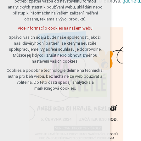
Kontaktní osobou je Mgr. Gabriela Bibrová:
gabriel
potřeb: zpětná vazba od návštěvníků formou
analytických statistik používání webu, ukládání nebo
udržení kontextu stránek (session):
Těšíme se na vás!
přístup k informacím na vašem zařízení, měření
případná přihlášení, volby jazyka, apod.
obsahu, reklama a vývoj produktů.
Volitelná cookies
Více informací o cookies na našem webu
analytická pro anonymizované
vyhodnocení návštěvnosti
Správci vašich údajů bude naše společnost, jakož i
naši důvěryhodní partneři, se kterými neustále
marketingová cookies (Google)
spolupracujeme. Vyjádření souhlasu je dobrovolné.
Více informací o cookies na našem webu
Můžete jej kdykoli zrušit nebo obnovit změnou
nastavení vašich cookies.
Cookies a podobné technologie dělíme na technická:
Přijmout všechny cookies
nutná pro běh webu, bez nichž nelze web používat a
volitelná. Do této části spadají analytická a
Odmítnout vše
marketingová cookies.