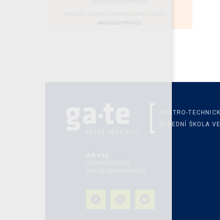
GASTRO-TECHNIC
STŘEDNÍ ŠKOLA VE
Adresa:
U Světlé 855/36
594 23 Velké Meziříčí