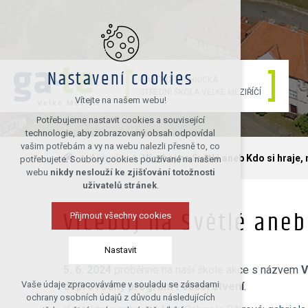
Nastavení cookies
GASTRO-TECHNICKÁ
STŘEDNÍ ŠKOLA VELKÉ MEZIŘÍČÍ
Vítejte na našem webu!
Potřebujeme nastavit cookies a související
technologie, aby zobrazovaný obsah odpovídal
vašim potřebám a vy na webu nalezli přesně to, co
Aktuality
Víceboj na Světlé aneb Kdo si hraje, 
potřebujete. Soubory cookies používané na našem
webu
nikdy neslouží ke zjišťování totožnosti
uživatelů stránek
.
Přijmout všechny cookies
Víceboj na Světlé aneb
Nastavit
5. 6. 2024
proběhne na naší škole akce s názvem
V
Vaše údaje zpracováváme v souladu se zásadami
doprovodný program i občerstvení
.
Technická cookies
ochrany osobních údajů z důvodu následujících
nutná pro provozování webu