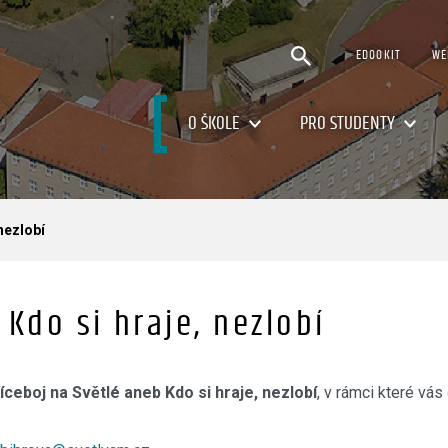
EDOOKIT
WE
O ŠKOLE
PRO STUDENTY
nezlobí
 Kdo si hraje, nezlobí
íceboj na Světlé aneb Kdo si hraje, nezlobí
, v rámci které vá