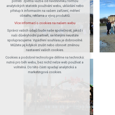
potřeb: zpětná vazba od návštěvníků formou
analytických statistik používání webu, ukládání nebo
udržení kontextu stránek (session):
přístup k informacím na vašem zařízení, měření
případná přihlášení, volby jazyka, apod.
obsahu, reklama a vývoj produktů.
Volitelná cookies
Více informací o cookies na našem webu
analytická pro anonymizované
vyhodnocení návštěvnosti
Správci vašich údajů bude naše společnost, jakož i
naši důvěryhodní partneři, se kterými neustále
marketingová cookies (Google)
spolupracujeme. Vyjádření souhlasu je dobrovolné.
Více informací o cookies na našem webu
Můžete jej kdykoli zrušit nebo obnovit změnou
nastavení vašich cookies.
Cookies a podobné technologie dělíme na technická:
Přijmout všechny cookies
nutná pro běh webu, bez nichž nelze web používat a
volitelná. Do této části spadají analytická a
Odmítnout vše
marketingová cookies.