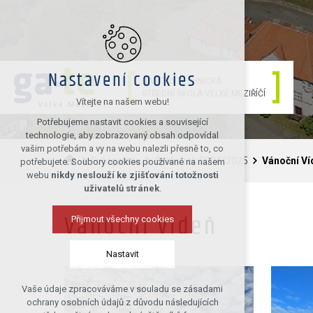
Nastavení cookies
GASTRO-TECHNICKÁ
STŘEDNÍ ŠKOLA VELKÉ MEZIŘÍČÍ
Vítejte na našem webu!
Potřebujeme nastavit cookies a související
technologie, aby zobrazovaný obsah odpovídal
vašim potřebám a vy na webu nalezli přesně to, co
Fotogalerie
Školní rok 2024/2025
Vánoční Ví
potřebujete. Soubory cookies používané na našem
webu
nikdy neslouží ke zjišťování totožnosti
uživatelů stránek
.
Přijmout všechny cookies
Vánoční Vídeň
Nastavit
Vaše údaje zpracováváme v souladu se zásadami
Technická cookies
ochrany osobních údajů z důvodu následujících
nutná pro provozování webu