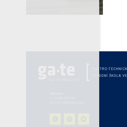
GASTRO-TECHNIC
STŘEDNÍ ŠKOLA VE
Adresa:
U Světlé 855/36
594 23 Velké Meziříčí