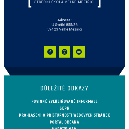
STŘEDNÍ ŠKOLA VELKÉ MEZIŘÍČÍ
Adresa:
U Světlé 855/36
594 23 Velké Meziříčí
DŮLEŽITÉ ODKAZY
POVINNĚ ZVEŘEJŇOVANÉ INFORMACE
GDPR
PROHLÁŠENÍ O PŘÍSTUPNOSTI WEBOVÝCH STRÁNEK
PORTÁL OBČANA