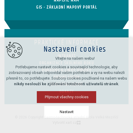
NAPIŠTE NÁM
GIS - ZÁKLADNÍ MAPOVÝ PORTÁL
PRAKTICKÉ INFORMACE
Nastavení cookies
INTRANET
Vítejte na našem webu!
ORGANIZACE ŠKOLNÍHO ROKU
Potřebujeme nastavit cookies a související technologie, aby
PORADNY A LINKY DŮVĚRY
zobrazovaný obsah odpovídal vašim potřebám a vy na webu nalezli
JÍDELNÍ LÍSTEK
přesně to, co potřebujete. Soubory cookies používané na našem webu
nikdy neslouží ke zjišťování totožnosti uživatelů stránek
.
SPOLUPRACUJEME
ODKAZY
Přijmout všechny cookies
Nastavit
© 2026 Copyright Gastro-technická střední škola Velké Meziříčí
Vytvořil xart.cz
Technická cookies