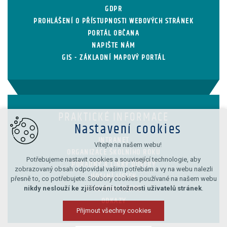
GDPR
PROHLÁŠENÍ O PŘÍSTUPNOSTI WEBOVÝCH STRÁNEK
PORTÁL OBČANA
NAPIŠTE NÁM
GIS - ZÁKLADNÍ MAPOVÝ PORTÁL
PRAKTICKÉ INFORMACE
Nastavení cookies
INTRANET
Vítejte na našem webu!
ORGANIZACE ŠKOLNÍHO ROKU
Potřebujeme nastavit cookies a související technologie, aby
PORADNY A LINKY DŮVĚRY
zobrazovaný obsah odpovídal vašim potřebám a vy na webu nalezli
JÍDELNÍ LÍSTEK
přesně to, co potřebujete. Soubory cookies používané na našem webu
nikdy neslouží ke zjišťování totožnosti uživatelů stránek
.
SPOLUPRACUJEME
ODKAZY
Přijmout všechny cookies