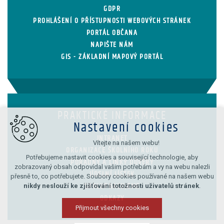
GDPR
PROHLÁŠENÍ O PŘÍSTUPNOSTI WEBOVÝCH STRÁNEK
PORTÁL OBČANA
NAPIŠTE NÁM
GIS - ZÁKLADNÍ MAPOVÝ PORTÁL
PRAKTICKÉ INFORMACE
Nastavení cookies
INTRANET
Vítejte na našem webu!
ORGANIZACE ŠKOLNÍHO ROKU
Potřebujeme nastavit cookies a související technologie, aby
PORADNY A LINKY DŮVĚRY
zobrazovaný obsah odpovídal vašim potřebám a vy na webu nalezli
JÍDELNÍ LÍSTEK
přesně to, co potřebujete. Soubory cookies používané na našem webu
nikdy neslouží ke zjišťování totožnosti uživatelů stránek
.
SPOLUPRACUJEME
ODKAZY
Přijmout všechny cookies