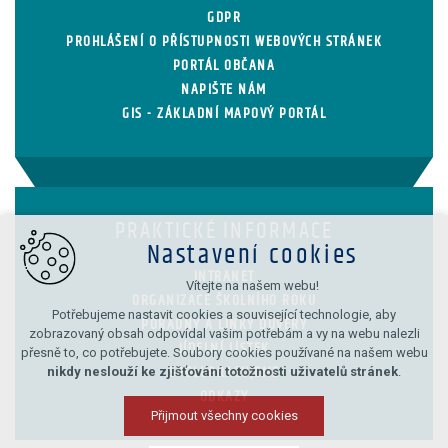
GDPR
PROHLÁŠENÍ O PŘÍSTUPNOSTI WEBOVÝCH STRÁNEK
PORTÁL OBČANA
NAPIŠTE NÁM
GIS - ZÁKLADNÍ MAPOVÝ PORTÁL
PRAKTICKÉ INFORMACE
Nastavení cookies
INTRANET
Vítejte na našem webu!
ORGANIZACE ŠKOLNÍHO ROKU
Potřebujeme nastavit cookies a související technologie, aby
PORADNY A LINKY DŮVĚRY
zobrazovaný obsah odpovídal vašim potřebám a vy na webu nalezli
JÍDELNÍ LÍSTEK
přesně to, co potřebujete. Soubory cookies používané na našem webu
nikdy neslouží ke zjišťování totožnosti uživatelů stránek
.
SPOLUPRACUJEME
ODKAZY
Přijmout všechny cookies