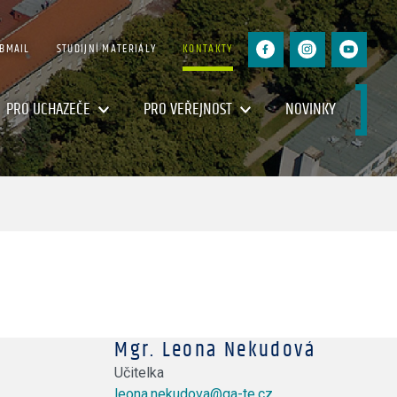
BMAIL
STUDIJNÍ MATERIÁLY
KONTAKTY
PRO UCHAZEČE
PRO VEŘEJNOST
NOVINKY
Mgr. Leona Nekudová
Učitelka
leona.nekudova@ga-te.cz