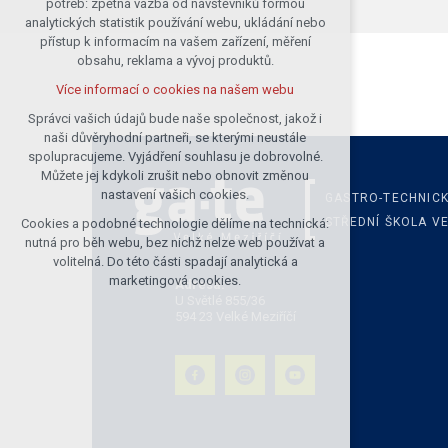
potřeb: zpětná vazba od návštěvníků formou
analytických statistik používání webu, ukládání nebo
udržení kontextu stránek (session):
přístup k informacím na vašem zařízení, měření
případná přihlášení, volby jazyka, apod.
obsahu, reklama a vývoj produktů.
Volitelná cookies
Více informací o cookies na našem webu
analytická pro anonymizované
vyhodnocení návštěvnosti
Správci vašich údajů bude naše společnost, jakož i
naši důvěryhodní partneři, se kterými neustále
marketingová cookies (Google)
spolupracujeme. Vyjádření souhlasu je dobrovolné.
Více informací o cookies na našem webu
Můžete jej kdykoli zrušit nebo obnovit změnou
nastavení vašich cookies.
GASTRO-TECHNIC
STŘEDNÍ ŠKOLA VE
Cookies a podobné technologie dělíme na technická:
Přijmout všechny cookies
nutná pro běh webu, bez nichž nelze web používat a
volitelná. Do této části spadají analytická a
Odmítnout vše
marketingová cookies.
Adresa:
U Světlé 855/36
594 23 Velké Meziříčí