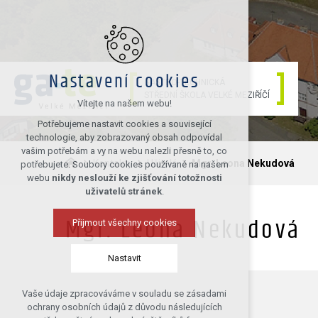
Nastavení cookies
GASTRO-TECHNICKÁ
STŘEDNÍ ŠKOLA VELKÉ MEZIŘÍČÍ
Vítejte na našem webu!
Potřebujeme nastavit cookies a související
technologie, aby zobrazovaný obsah odpovídal
vašim potřebám a vy na webu nalezli přesně to, co
Kontakty
Učitelé
Mgr. Leona Nekudová
potřebujete. Soubory cookies používané na našem
webu
nikdy neslouží ke zjišťování totožnosti
uživatelů stránek
.
Přijmout všechny cookies
Mgr. Leona Nekudová
Nastavit
Vaše údaje zpracováváme v souladu se zásadami
Technická cookies
ochrany osobních údajů z důvodu následujících
nutná pro provozování webu