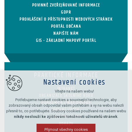
POVINNĚ ZVEŘEJŇOVANÉ INFORMACE
GDPR
PROHLÁŠENÍ O PŘÍSTUPNOSTI WEBOVÝCH STRÁNEK
PORTÁL OBČANA
NAPIŠTE NÁM
GIS - ZÁKLADNÍ MAPOVÝ PORTÁL
PRAKTICKÉ INFORMACE
Nastavení cookies
INTRANET
Vítejte na našem webu!
ORGANIZACE ŠKOLNÍHO ROKU
Potřebujeme nastavit cookies a související technologie, aby
PORADNY A LINKY DŮVĚRY
zobrazovaný obsah odpovídal vašim potřebám a vy na webu nalezli
JÍDELNÍ LÍSTEK
přesně to, co potřebujete. Soubory cookies používané na našem webu
nikdy neslouží ke zjišťování totožnosti uživatelů stránek
.
SPOLUPRACUJEME
ODKAZY
Přijmout všechny cookies